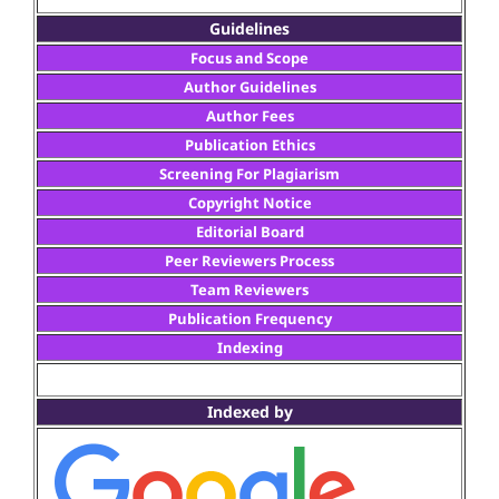
Guidelines
Focus and Scope
Author Guidelines
Author Fees
Publication Ethics
Screening For Plagiarism
Copyright Notice
Editorial Board
Peer Reviewers Process
Team Reviewers
Publication Frequency
Indexing
Indexed by